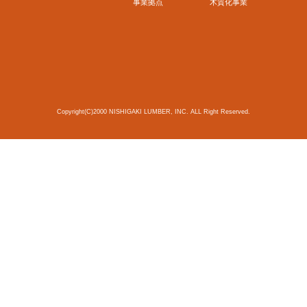
事業拠点
木質化事業
Copyright(C)2000 NISHIGAKI LUMBER, INC. ALL Right Reserved.