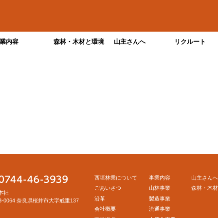
業内容
森林・木材と環境
山主さんへ
リクルート
西垣林業について
事業内容
山主さんへ
ごあいさつ
山林事業
森林・木材
本社
沿革
製造事業
3-0064 奈良県桜井市大字戒重137
会社概要
流通事業