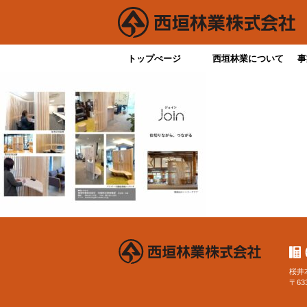
トップぺージ
西垣林業について
事
桜井
〒63