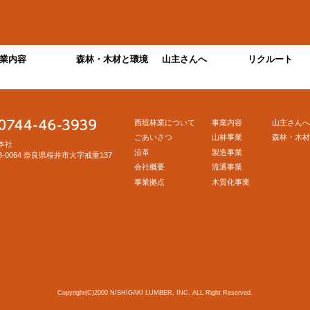
業内容
森林・木材と環境
山主さんへ
リクルート
西垣林業について
事業内容
山主さんへ
ごあいさつ
山林事業
森林・木材
本社
沿革
製造事業
3-0064 奈良県桜井市大字戒重137
会社概要
流通事業
事業拠点
木質化事業
Copyright(C)2000 NISHIGAKI LUMBER, INC. ALL Right Reserved.