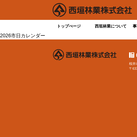
トップぺージ
西垣林業について
事
2026市日カレンダー
桜井
〒63