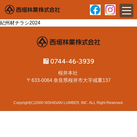
紀州材チラシ2024
桜井本社
〒633-0064 奈良県桜井市大字戒重137
Copyright(C)2000 NISHIGAKI LUMBER, INC. ALL Right Reserved.