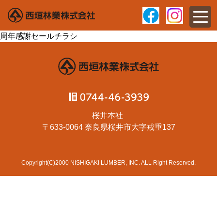
周年感謝セールチラシ
桜井本社
〒633-0064 奈良県桜井市大字戒重137
Copyright(C)2000 NISHIGAKI LUMBER, INC. ALL Right Reserved.